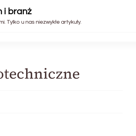
 i branż
i. Tylko u nas niezwykłe artykuły.
otechniczne