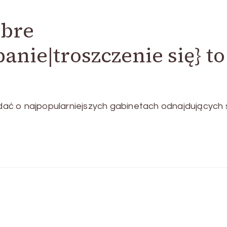
obre
anie|troszczenie się} to
ać o najpopularniejszych gabinetach odnajdujących 