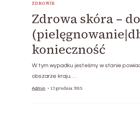
ZDROWIE
Zdrowa skóra – d
(pielęgnowanie|db
konieczność
W tym wypadku jesteśmy w stanie powiad
obszarze kraju. …
12 grudnia 2015
Admin