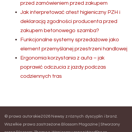
przed zamówieniem przed zakupem
Jak interpretować atest higieniczny PZH i
deklaracją zgodności producenta przed
zakupem betonowego szamba?
Funkcjonalne systemy sprzedażowe jako
element przemyślanej przestrzeni handlowej
Ergonomia korzystania z auta – jak
poprawić odczucia z jazdy podczas
codziennych tras
© prawa autorskie2026
Newsy z róznych dyscyplin i branż
.
Wszelkie prawa zastrzeżone.
Blossom Magazine | Stworzony