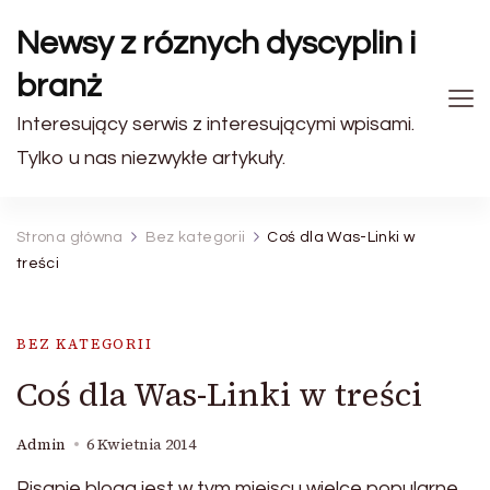
Newsy z róznych dyscyplin i
branż
Interesujący serwis z interesującymi wpisami.
Tylko u nas niezwykłe artykuły.
Strona główna
Bez kategorii
Coś dla Was-Linki w
treści
BEZ KATEGORII
Coś dla Was-Linki w treści
Admin
6 Kwietnia 2014
Pisanie bloga jest w tym miejscu wielce popularne.