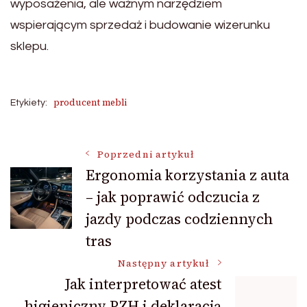
wyposażenia, ale ważnym narzędziem
wspierającym sprzedaż i budowanie wizerunku
sklepu.
producent mebli
Etykiety:
Nawigacja
Poprzedni artykuł
Ergonomia korzystania z auta
– jak poprawić odczucia z
wpisu
jazdy podczas codziennych
tras
Następny artykuł
Jak interpretować atest
higieniczny PZH i deklaracją