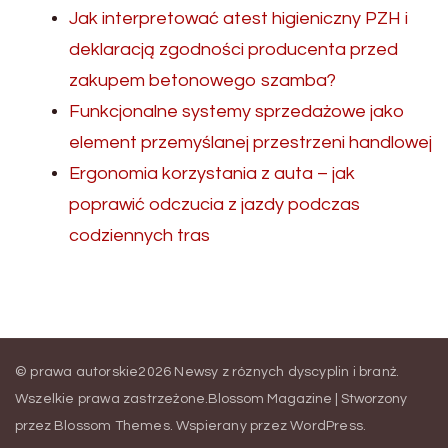
Jak interpretować atest higieniczny PZH i
deklaracją zgodności producenta przed
zakupem betonowego szamba?
Funkcjonalne systemy sprzedażowe jako
element przemyślanej przestrzeni handlowej
Ergonomia korzystania z auta – jak
poprawić odczucia z jazdy podczas
codziennych tras
© prawa autorskie2026
Newsy z róznych dyscyplin i branż
.
Wszelkie prawa zastrzeżone.
Blossom Magazine | Stworzony
przez
Blossom Themes
.
Wspierany przez
WordPress
.