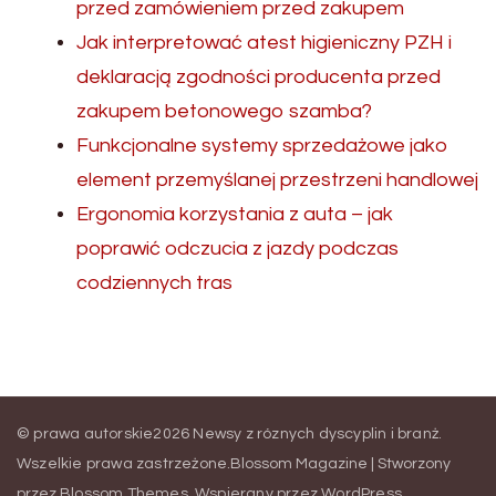
przed zamówieniem przed zakupem
Jak interpretować atest higieniczny PZH i
deklaracją zgodności producenta przed
zakupem betonowego szamba?
Funkcjonalne systemy sprzedażowe jako
element przemyślanej przestrzeni handlowej
Ergonomia korzystania z auta – jak
poprawić odczucia z jazdy podczas
codziennych tras
© prawa autorskie2026
Newsy z róznych dyscyplin i branż
.
Wszelkie prawa zastrzeżone.
Blossom Magazine | Stworzony
przez
Blossom Themes
.
Wspierany przez
WordPress
.