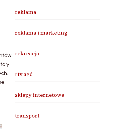
reklama
reklama i marketing
rekreacja
entów
tały
ych.
rtv agd
ne
sklepy internetowe
transport