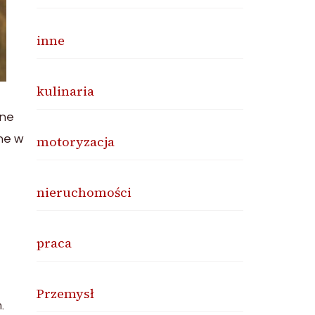
inne
kulinaria
tne
ne w
motoryzacja
nieruchomości
praca
Przemysł
.