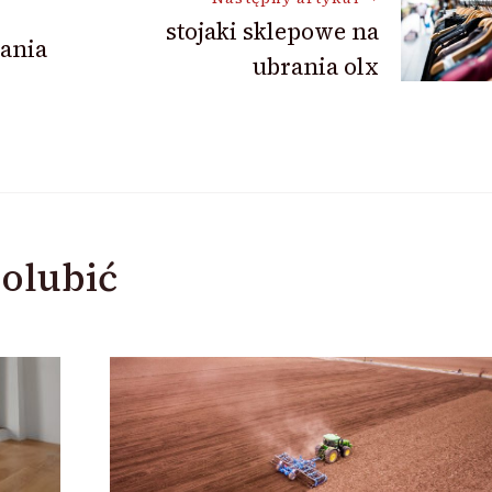
stojaki sklepowe na
ania
ubrania olx
olubić