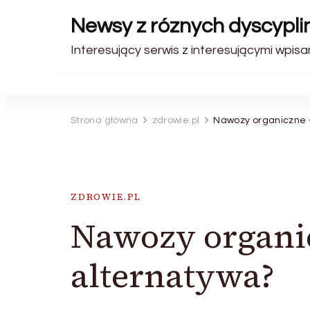
Newsy z róznych dyscyplin
Interesujący serwis z interesującymi wpisam
Strona główna
zdrowie.pl
Nawozy organiczne 
ZDROWIE.PL
Nawozy organic
alternatywa?