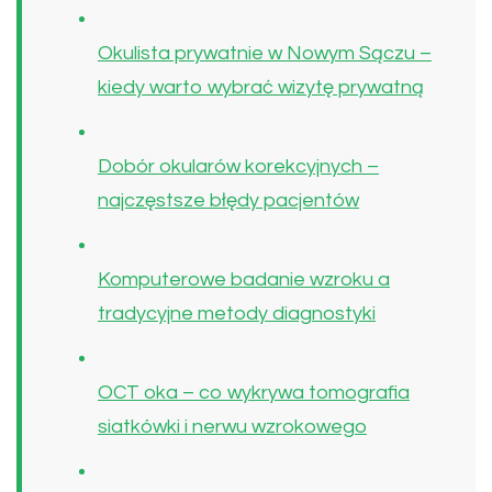
Okulista prywatnie w Nowym Sączu –
kiedy warto wybrać wizytę prywatną
Dobór okularów korekcyjnych –
najczęstsze błędy pacjentów
Komputerowe badanie wzroku a
tradycyjne metody diagnostyki
OCT oka – co wykrywa tomografia
siatkówki i nerwu wzrokowego