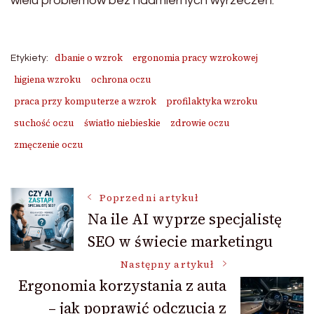
wielu problemów bez nadmiernych wyrzeczeń.
dbanie o wzrok
ergonomia pracy wzrokowej
Etykiety:
higiena wzroku
ochrona oczu
praca przy komputerze a wzrok
profilaktyka wzroku
suchość oczu
światło niebieskie
zdrowie oczu
zmęczenie oczu
Nawigacja
Poprzedni artykuł
Na ile AI wyprze specjalistę
SEO w świecie marketingu
wpisu
Następny artykuł
Ergonomia korzystania z auta
– jak poprawić odczucia z